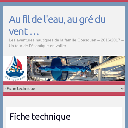
Skip
to
Au fil de l'eau, au gré du
content
vent …
Les aventures nautiques de la famille Goasguen – 2016/2017 –
Un tour de l'Atlantique en voilier
Fiche technique