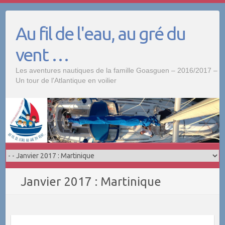
Skip
to
Au fil de l'eau, au gré du
content
vent …
Les aventures nautiques de la famille Goasguen – 2016/2017 –
Un tour de l'Atlantique en voilier
Janvier 2017 : Martinique