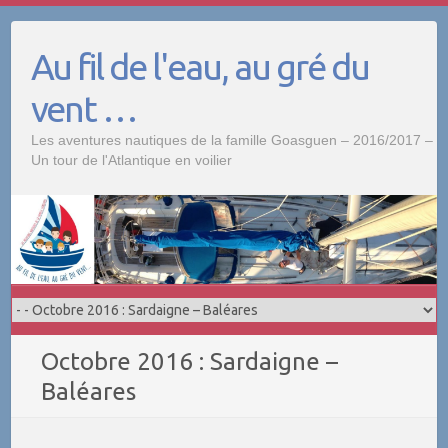
Skip
to
Au fil de l'eau, au gré du
content
vent …
Les aventures nautiques de la famille Goasguen – 2016/2017 –
Un tour de l'Atlantique en voilier
Octobre 2016 : Sardaigne –
Baléares