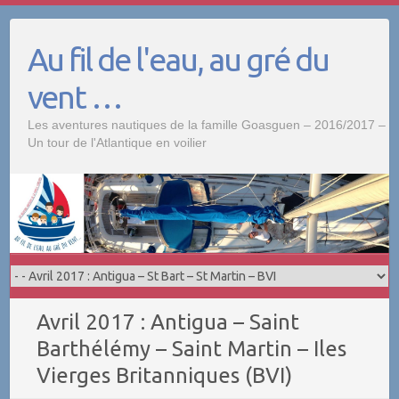
Skip
to
Au fil de l'eau, au gré du
content
vent …
Les aventures nautiques de la famille Goasguen – 2016/2017 –
Un tour de l'Atlantique en voilier
Avril 2017 : Antigua – Saint
Barthélémy – Saint Martin – Iles
Vierges Britanniques (BVI)