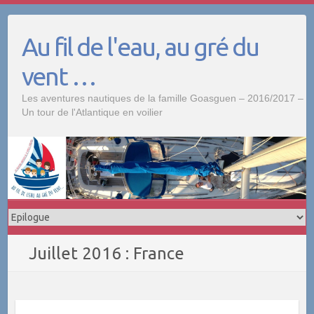
Skip
to
Au fil de l'eau, au gré du
content
vent …
Les aventures nautiques de la famille Goasguen – 2016/2017 –
Un tour de l'Atlantique en voilier
Juillet 2016 : France